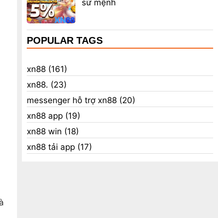
sứ mệnh
POPULAR TAGS
xn88 (161)
xn88. (23)
messenger hỗ trợ xn88 (20)
xn88 app (19)
xn88 win (18)
xn88 tải app (17)
à