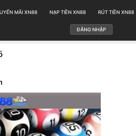
UYẾN MÃI XN88
NẠP TIỀN XN88
RÚT TIỀN XN88
ĐĂNG NHẬP
ố
m