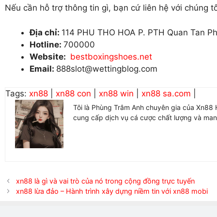
Nếu cần hỗ trợ thông tin gì, bạn cứ liên hệ với chúng t
Địa chỉ:
114 PHU THO HOA P. PTH Quan Tan Ph
Hotline:
700000
Website:
bestboxingshoes.net
Email:
888slot@wettingblog.com
Tags:
xn88
|
xn88 con
|
xn88 win
|
xn88 sa.com
|
Tôi là Phùng Trâm Anh chuyên gia của Xn88 H
cung cấp dịch vụ cá cược chất lượng và mang
xn88 là gì và vai trò của nó trong cộng đồng trực tuyến
xn88 lừa đảo – Hành trình xây dựng niềm tin với xn88 mobi