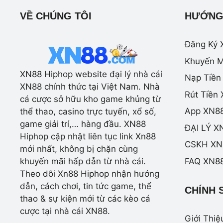
VỀ CHÚNG TÔI
HƯỚNG
Đăng Ký 
Khuyến M
XN88 Hiphop website đại lý nhà cái
Nạp Tiền
XN88 chính thức tại Việt Nam. Nhà
Rút Tiền
cá cược sở hữu kho game khủng từ
App XN8
thể thao, casino trực tuyến, xổ số,
game giải trí,… hàng đầu. XN88
ĐẠI LÝ X
Hiphop cập nhật liên tục link Xn88
CSKH XN
mới nhất, không bị chặn cùng
FAQ XN8
khuyến mãi hấp dẫn từ nhà cái.
Theo dõi Xn88 Hiphop nhận hướng
dẫn, cách chơi, tin tức game, thể
CHÍNH 
thao & sự kiện mới từ các kèo cá
cược tại nhà cái XN88.
Giới Thiệ