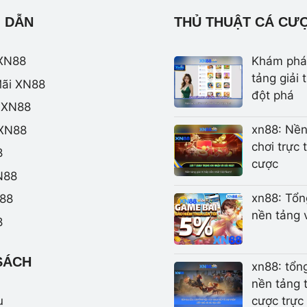
 DẪN
THỦ THUẬT CÁ CƯ
XN88
Khám phá
tảng giải t
ãi XN88
đột phá
 XN88
xn88: Nền
 XN88
chơi trực 
8
cược
N88
xn88: Tổn
88
nền tảng 
8
SÁCH
xn88: tổn
nền tảng t
u
cược trực