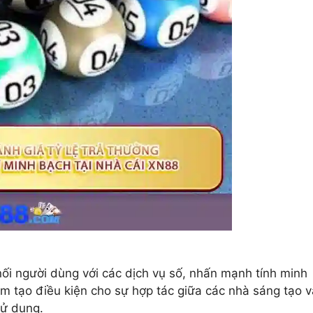
nối người dùng với các dịch vụ số, nhấn mạnh tính minh
m tạo điều kiện cho sự hợp tác giữa các nhà sáng tạo v
sử dụng.