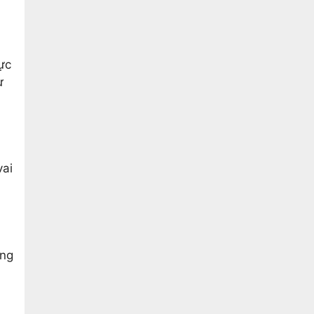
ực
ự
vai
ợng