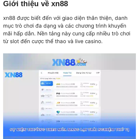
Giới thiệu về xn88
xn88 được biết đến với giao diện thân thiện, danh
mục trò chơi đa dạng và các chương trình khuyến
mãi hấp dẫn. Nền tảng này cung cấp nhiều trò chơi
từ slot đến cược thể thao và live casino.