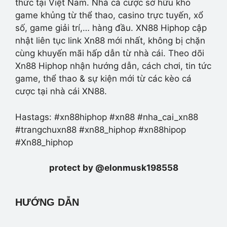
thức tại Việt Nam. Nhà cá cược sở hữu kho
game khủng từ thể thao, casino trực tuyến, xổ
số, game giải trí,… hàng đầu. XN88 Hiphop cập
nhật liên tục link Xn88 mới nhất, không bị chặn
cùng khuyến mãi hấp dẫn từ nhà cái. Theo dõi
Xn88 Hiphop nhận hướng dẫn, cách chơi, tin tức
game, thể thao & sự kiện mới từ các kèo cá
cược tại nhà cái XN88.
Hastags: #xn88hiphop #xn88 #nha_cai_xn88
#trangchuxn88 #xn88_hiphop #xn88hipop
#Xn88_hiphop
protect by @elonmusk198558
HƯỚNG DẪN