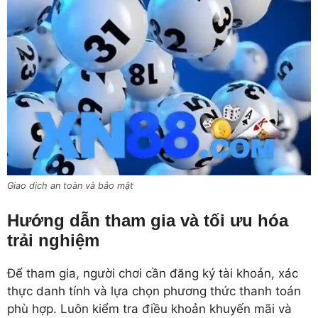
Giao dịch an toàn và bảo mật
Hướng dẫn tham gia và tối ưu hóa
trải nghiệm
Để tham gia, người chơi cần đăng ký tài khoản, xác
thực danh tính và lựa chọn phương thức thanh toán
phù hợp. Luôn kiểm tra điều khoản khuyến mãi và