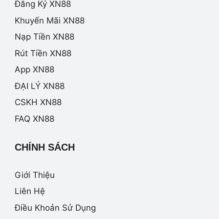
Đăng Ký XN88
Khuyến Mãi XN88
Nạp Tiền XN88
Rút Tiền XN88
App XN88
ĐẠI LÝ XN88
CSKH XN88
FAQ XN88
CHÍNH SÁCH
Giới Thiệu
Liên Hệ
Điều Khoản Sử Dụng