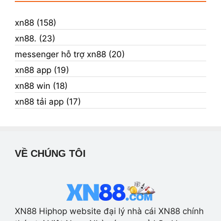
xn88 (158)
xn88. (23)
messenger hỗ trợ xn88 (20)
xn88 app (19)
xn88 win (18)
xn88 tải app (17)
VỀ CHÚNG TÔI
XN88 Hiphop website đại lý nhà cái XN88 chính