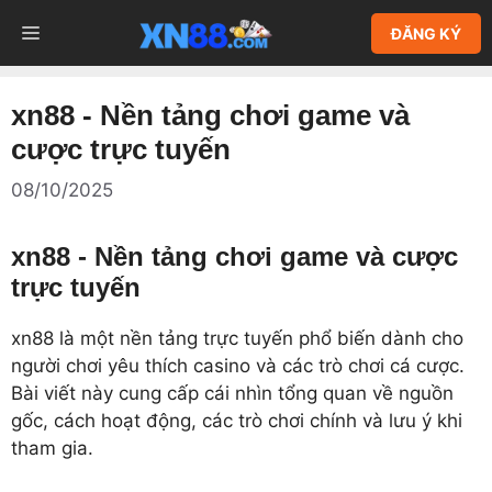
Chuyển
MENU
ĐĂNG KÝ
đến
nội
dung
xn88 - Nền tảng chơi game và
cược trực tuyến
08/10/2025
xn88 - Nền tảng chơi game và cược
trực tuyến
xn88 là một nền tảng trực tuyến phổ biến dành cho
người chơi yêu thích casino và các trò chơi cá cược.
Bài viết này cung cấp cái nhìn tổng quan về nguồn
gốc, cách hoạt động, các trò chơi chính và lưu ý khi
tham gia.