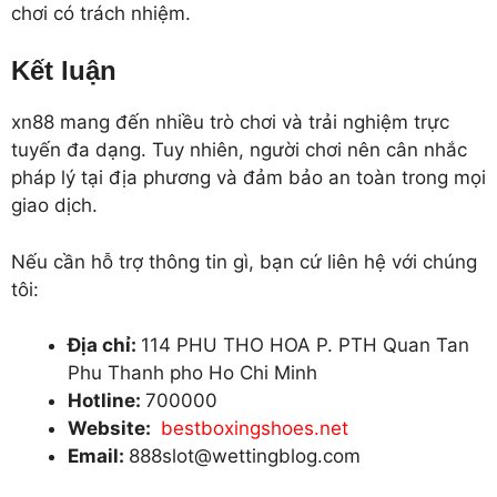
chơi có trách nhiệm.
Kết luận
xn88 mang đến nhiều trò chơi và trải nghiệm trực
tuyến đa dạng. Tuy nhiên, người chơi nên cân nhắc
pháp lý tại địa phương và đảm bảo an toàn trong mọi
giao dịch.
Nếu cần hỗ trợ thông tin gì, bạn cứ liên hệ với chúng
tôi:
Địa chỉ:
114 PHU THO HOA P. PTH Quan Tan
Phu Thanh pho Ho Chi Minh
Hotline:
700000
Website:
bestboxingshoes.net
Email:
888slot@wettingblog.com