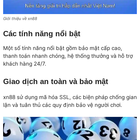
Giới thiệu về xn88
Các tính năng nổi bật
Một số tính năng nổi bật gồm bảo mật cấp cao,
thanh toán nhanh chóng, hệ thống thưởng và hỗ trợ
khách hàng 24/7.
Giao dịch an toàn và bảo mật
xn88 sử dụng mã hóa SSL, các biện pháp chống gian
lận và tuân thủ các quy định bảo vệ người chơi.