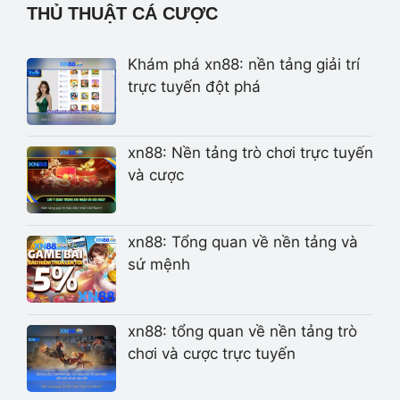
THỦ THUẬT CÁ CƯỢC
Khám phá xn88: nền tảng giải trí
trực tuyến đột phá
xn88: Nền tảng trò chơi trực tuyến
và cược
xn88: Tổng quan về nền tảng và
sứ mệnh
xn88: tổng quan về nền tảng trò
chơi và cược trực tuyến