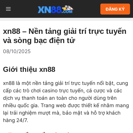
Chuyển
MENU
ĐĂNG KÝ
đến
nội
dung
xn88 – Nền tảng giải trí trực tuyến
và sòng bạc điện tử
08/10/2025
Giới thiệu xn88
xn88 là một nền tảng giải trí trực tuyến nổi bật, cung
cấp các trò chơi casino trực tuyến, cá cược và các
dịch vụ thanh toán an toàn cho người dùng trên
nhiều quốc gia. Trang web được thiết kế nhằm mang
lại trải nghiệm mượt mà, bảo mật và hỗ trợ khách
hàng 24/7.