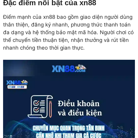
Đặc điểm nổi bật của xn88
Điểm mạnh của xn88 bao gồm giao diện người dùng
thân thiện, đăng ký nhanh, phương thức thanh toán
đa dạng và hệ thống bảo mật mã hóa. Người chơi có
thể chuyển tiền thuận tiện, nhận thưởng và rút tiền
nhanh chóng theo thời gian thực.