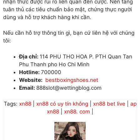
nhận thức được rủi ro liên quan đến cược. Nền tảng
tuân thủ các tiêu chuẩn bảo mật, chứng thực người
dùng và hỗ trợ khách hàng khi cần.
Nếu cần hỗ trợ thông tin gì, bạn cứ liên hệ với chúng
tôi:
Địa chỉ:
114 PHU THO HOA P. PTH Quan Tan
Phu Thanh pho Ho Chi Minh
Hotline:
700000
Website:
bestboxingshoes.net
Email:
888slot@wettingblog.com
Tags:
xn88
|
xn88 có uy tín không
|
xn88 bet live
|
ap
xn88
|
xn88. com
|