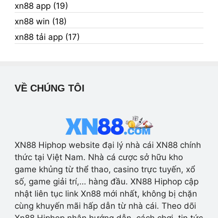
xn88 app (19)
xn88 win (18)
xn88 tải app (17)
VỀ CHÚNG TÔI
XN88 Hiphop website đại lý nhà cái XN88 chính
thức tại Việt Nam. Nhà cá cược sở hữu kho
game khủng từ thể thao, casino trực tuyến, xổ
số, game giải trí,… hàng đầu. XN88 Hiphop cập
nhật liên tục link Xn88 mới nhất, không bị chặn
cùng khuyến mãi hấp dẫn từ nhà cái. Theo dõi
Xn88 Hiphop nhận hướng dẫn, cách chơi, tin tức