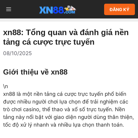
Chuyển
MENU
ĐĂNG KÝ
đến
nội
dung
xn88: Tổng quan và đánh giá nền
tảng cá cược trực tuyến
08/10/2025
Giới thiệu về xn88
\n
xn88 là một nền tảng cá cược trực tuyến phổ biến
được nhiều người chơi lựa chọn để trải nghiệm các
trò chơi casino, thể thao và xổ số trực tuyến. Nền
tảng này nổi bật với giao diện người dùng thân thiện,
tốc độ xử lý nhanh và nhiều lựa chọn thanh toán.