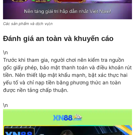
Các sản phẩm và dịch vụ\n
Đánh giá an toàn và khuyến cáo
\n
Trước khi tham gia, người chơi nên kiểm tra nguồn
gốc giấy phép, bảo mật thanh toán và điều khoản rút
tiền. Nên thiết lập mật khẩu mạnh, bật xác thực hai
yếu tố và chỉ nạp tiền bằng phương thức an toàn
được nền tảng chấp thuận.
\n