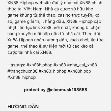
XN88 Hiphop website đại lý nhà cái XN88 chính
thức tại Việt Nam. Nhà cá cược sở hữu kho
game khủng từ thể thao, casino trực tuyến, xổ
số, game giải trí,… hàng đầu. XN88 Hiphop cập
nhật liên tục link Xn88 mới nhất, không bị chặn
cùng khuyến mãi hấp dẫn từ nhà cái. Theo dõi
Xn88 Hiphop nhận hướng dẫn, cách chơi, tin tức
game, thể thao & sự kiện mới từ các kèo cá
cược tại nhà cái XN88.
Hastags: #xn88hiphop #xn88 #nha_cai_xn88
#trangchuxn88 #xn88_hiphop #xn88hipop
#Xn88_hiphop
protect by @elonmusk198558
HƯỚNG DẪN