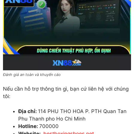
Đánh giá an toàn và khuyến cáo
Nếu cần hỗ trợ thông tin gì, bạn cứ liên hệ với chúng
tôi:
Địa chỉ:
114 PHU THO HOA P. PTH Quan Tan
Phu Thanh pho Ho Chi Minh
Hotline:
700000
Website:
bestboxingshoes.net