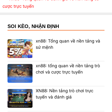
cược trực tuyến
SOI KÈO, NHẬN ĐỊNH
xn88: Tổng quan về nền tảng và
sứ mệnh
xn88: tổng quan về nền tảng trò
chơi và cược trực tuyến
XN88: Nền tảng trò chơi trực
tuyến và đánh giá