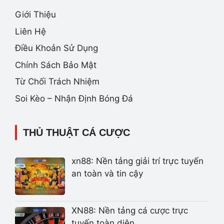
Giới Thiệu
Liên Hệ
Điều Khoản Sử Dụng
Chính Sách Bảo Mật
Từ Chối Trách Nhiệm
Soi Kèo – Nhận Định Bóng Đá
THỦ THUẬT CÁ CƯỢC
xn88: Nền tảng giải trí trực tuyến
an toàn và tin cậy
XN88: Nền tảng cá cược trực
tuyến toàn diện