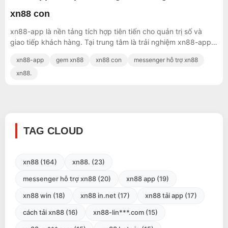
xn88 con
xn88-app là nền tảng tích hợp tiên tiến cho quản trị số và
giao tiếp khách hàng. Tại trung tâm là trải nghiệm xn88-app,
với sự kết nối của gem xn88 và xn88 con, cùng messenger
xn88-app
gem xn88
xn88 con
messenger hỗ trợ xn88
hỗ trợ xn88 giúp tự[...]
xn88.
TAG CLOUD
xn88 (164)
xn88. (23)
messenger hỗ trợ xn88 (20)
xn88 app (19)
xn88 win (18)
xn88 in.net (17)
xn88 tải app (17)
cách tải xn88 (16)
xn88-lin***.com (15)