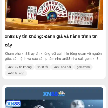
xn88 uy tín không: Đánh giá và hành trình tin
cậy
Khám phá xn88 uy tín không với cái nhìn tổng quan về nguồn
gốc, sứ mệnh và các sản phẩm như xn88 nhà cái, gem xn88,
xn88 tải app. Bài viết trình bày cách nền tảng đảm bảo an
xn88 uy tín không
xn88 tải
xn88 nhà cái
gem xn88
toàn, công bằng và[...]
xn88 tải app