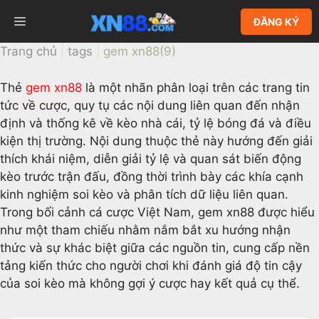
Chuyển
MENU
ĐĂNG KÝ
đến
nội
Trang chủ
|
tags
|
gem xn88(9)
dung
Thẻ
gem xn88
là một nhãn phân loại trên các trang tin
tức về cược, quy tụ các nội dung liên quan đến nhận
định và thống kê về kèo nhà cái, tỷ lệ bóng đá và điều
kiện thị trường. Nội dung thuộc thẻ này hướng đến giải
thích khái niệm, diễn giải tỷ lệ và quan sát biến động
kèo trước trận đấu, đồng thời trình bày các khía cạnh
kinh nghiệm soi kèo và phân tích dữ liệu liên quan.
Trong bối cảnh cá cược Việt Nam, gem xn88 được hiểu
như một tham chiếu nhằm nắm bắt xu hướng nhận
thức và sự khác biệt giữa các nguồn tin, cung cấp nền
tảng kiến thức cho người chơi khi đánh giá độ tin cậy
của soi kèo mà không gợi ý cược hay kết quả cụ thể.