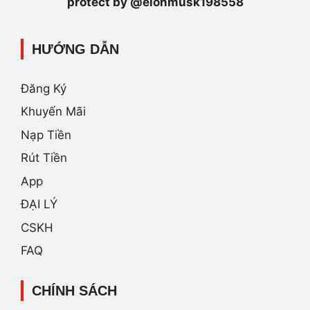
protect by @elonmusk198558
HƯỚNG DẪN
Đăng Ký
Khuyến Mãi
Nạp Tiền
Rút Tiền
App
ĐẠI LÝ
CSKH
FAQ
CHÍNH SÁCH