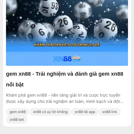
gem xn88 - Trải nghiệm và đánh giá gem xn88
nổi bật
Khám phá gem xn88 - nền tảng giải trí và cược trực tuyến
được xây dựng cho trải nghiệm an toàn, minh bạch và đột
phá. Bài viết phân tích nguồn gốc, sản phẩm, và ưu thế của
gem xn88
xn88 có uy tín không
xn88 tải app
xn88 link
gem xn88, đồng thời trả[...]
xn88 bet