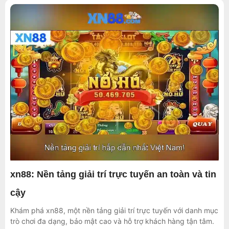
xn88: Nền tảng giải trí trực tuyến an toàn và tin
cậy
Khám phá xn88, một nền tảng giải trí trực tuyến với danh mục
trò chơi đa dạng, bảo mật cao và hỗ trợ khách hàng tận tâm.