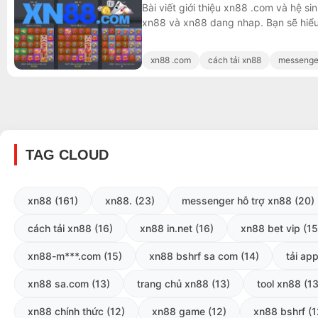
Bài viết giới thiệu xn88 .com và hệ s
xn88 và xn88 dang nhap. Bạn sẽ hiểu
xn88 .com
cách tải xn88
messenger
TAG CLOUD
xn88 (161)
xn88. (23)
messenger hỗ trợ xn88 (20)
cách tải xn88 (16)
xn88 in.net (16)
xn88 bet vip (15
xn88-m***.com (15)
xn88 bshrf sa com (14)
tải ap
xn88 sa.com (13)
trang chủ xn88 (13)
tool xn88 (13
xn88 chính thức (12)
xn88 game (12)
xn88 bshrf (1