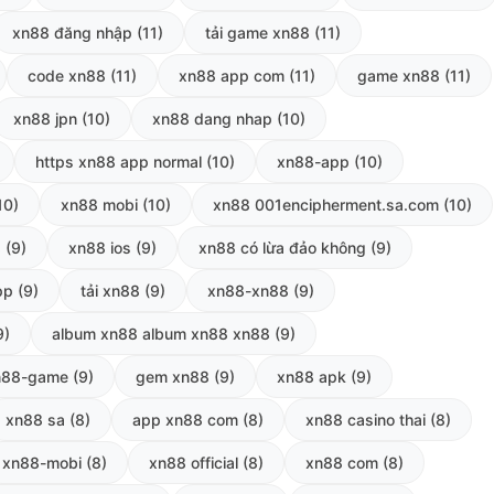
xn88 đăng nhập (11)
tải game xn88 (11)
code xn88 (11)
xn88 app com (11)
game xn88 (11)
xn88 jpn (10)
xn88 dang nhap (10)
https xn88 app normal (10)
xn88-app (10)
10)
xn88 mobi (10)
xn88 001encipherment.sa.com (10)
 (9)
xn88 ios (9)
xn88 có lừa đảo không (9)
pp (9)
tải xn88 (9)
xn88-xn88 (9)
9)
album xn88 album xn88 xn88 (9)
n88-game (9)
gem xn88 (9)
xn88 apk (9)
xn88 sa (8)
app xn88 com (8)
xn88 casino thai (8)
xn88-mobi (8)
xn88 official (8)
xn88 com (8)