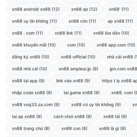
xn88 android xn88 (12)
xn88 ap (12)
xn88' (11)
xn88 uy tín không (11)
xn88 còn (11)
ap xn88 (11)
xn88 . com (11)
xn88 link (11)
xn88 lừa đảo (10)
xn88 khuyến mãi (10)
com (10)
xn88 app.com (10)
đăng ký xn88 (10)
xn88-official (10)
nhà cái xn88 (
xn88 nhà cái (10)
xn88 ampleur.jp (9)
jpn.com xn88
xn88 tại app (9)
link vào xn88 (9)
https t ly xn88 a
nhập code xn88 (9)
tai game xn88 (9)
xn88. com (
xn88 voq33.za.com (9)
xn88 có uy tín không (9)
x
tai ap xn88 (9)
cách chơi xn88 (9)
xn88 tải (9)
xn88 trang chủ (8)
xn88 con (8)
xn88 là gì (8)